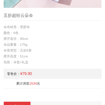
五折超轻云朵伞
伞布材质：黑胶布
颜色：6色
撑开直径：90cm
伞品重量：170g
伞骨类型：五折6骨
撑开高度：51cm
包装：伞套+礼盒
¥79.90
零售价：
累计浏览
1534
次