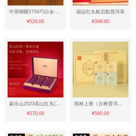
中茶蝴蝶5756巧白金-七年陈寿眉270g
福运红头船启航普洱茶
¥526.00
¥399.00
勐乐山2023高山红东(勐宋红)礼盒装150g
雨林上善（古树普洱茶生茶+熟茶「甜」
¥570.00
¥580.00