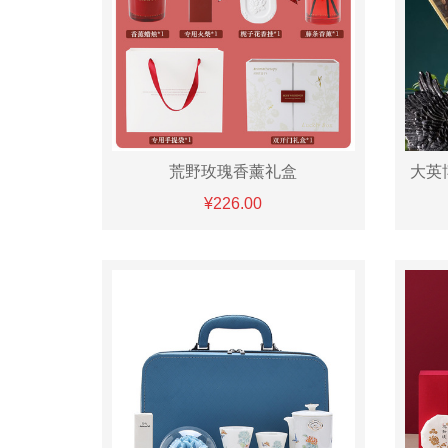
荒野玫瑰香薰礼盒
¥226.00