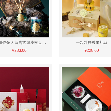
大英博物馆天鹅贵族游戏棋盘系列香薰晶石香氛散香礼盒-晚香玉
一起赴桂香薰礼盒
¥283.00
¥228.00