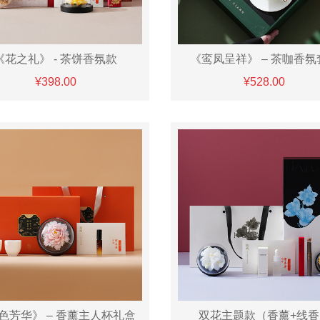
《花之礼》 - 茶饼香氛款
《鸾凤呈祥》 – 茶咖香氛
¥398.00
¥528.00
色芳华》 – 香薰主人杯礼盒
双花主题款（香薰+线香