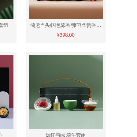
套组
鸿运当头/国色添香/雍容华贵香插套组
¥398.00
）
嫣红与绿 端午套组