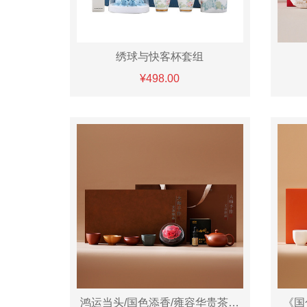
绣球与快客杯套组
¥498.00
鸿运当头/国色添香/雍容华贵茶壶套组
《国